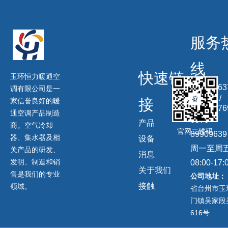
服务
线
快速链
玉环恒力暖通空
13506863
调有限公司是一
信同号) /
接
家信誉良好的暖
13958676
通空调产品制造
0576-
产品
商。空气冷却
官网二维码
89909639
器、集水器及相
设备
周一至周
关产品的研发、
消息
发明、制造和销
08:00-17:
关于我们
售是我们的专业
公司地址：
接触
领域。
省台州市玉
门镇吴家段
616号