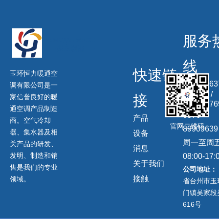
服务
线
快速链
玉环恒力暖通空
13506863
调有限公司是一
信同号) /
接
家信誉良好的暖
13958676
通空调产品制造
0576-
产品
商。空气冷却
官网二维码
89909639
器、集水器及相
设备
周一至周
关产品的研发、
消息
发明、制造和销
08:00-17:
关于我们
售是我们的专业
公司地址：
接触
领域。
省台州市玉
门镇吴家段
616号