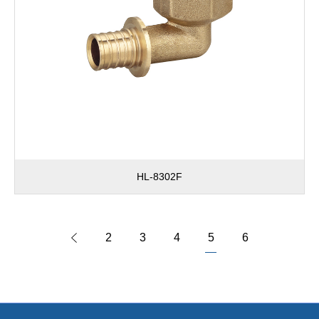
HL-8302F
2
3
4
5
6