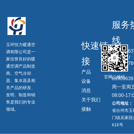
服务
线
快速链
玉环恒力暖通空
13506863
调有限公司是一
信同号) /
接
家信誉良好的暖
13958676
通空调产品制造
0576-
产品
商。空气冷却
官网二维码
89909639
器、集水器及相
设备
周一至周
关产品的研发、
消息
发明、制造和销
08:00-17:
关于我们
售是我们的专业
公司地址：
接触
领域。
省台州市玉
门镇吴家段
616号