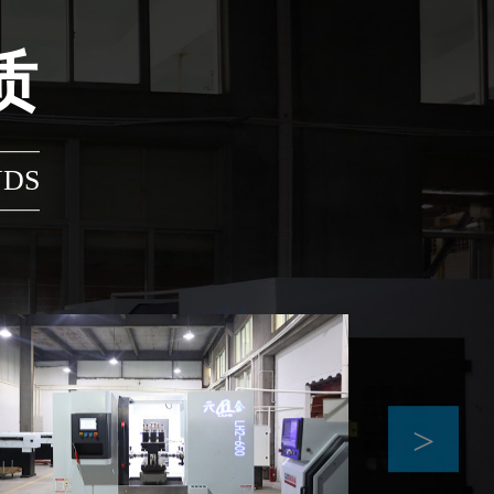
​
DS​
>