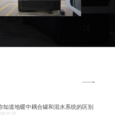
你知道地暖中耦合罐和混水系统的区别
026.07.25
有那些吗？