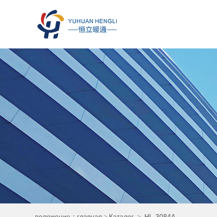
положение：
главная
Каталог
HL-3084A