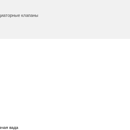
диаторные клапаны
ачая вада