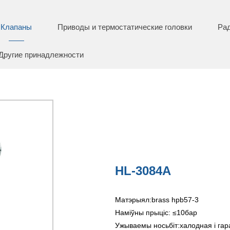
Клапаны
Приводы и термостатические головки
Ра
Другие принадлежности
HL-3084A
Матэрыял:brass hpb57-3
Наміўны прыціс: ≤10бар
Ужываемы носьбіт:халодная і гар